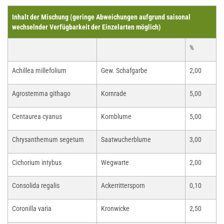
Inhalt der Mischung (geringe Abweichungen aufgrund saisonal
wechselnder Verfügbarkeit der Einzelarten möglich)
%
Achillea millefolium
Gew. Schafgarbe
2,00
Agrostemma githago
Kornrade
5,00
Centaurea cyanus
Kornblume
5,00
Chrysanthemum segetum
Saatwucherblume
3,00
Cichorium intybus
Wegwarte
2,00
Consolida regalis
Ackerrittersporn
0,10
Coronilla varia
Kronwicke
2,50