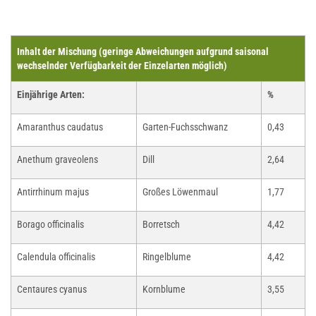
Inhalt der Mischung (geringe Abweichungen aufgrund saisonal
wechselnder Verfügbarkeit der Einzelarten möglich)
Einjährige Arten:
%
Amaranthus caudatus
Garten-Fuchsschwanz
0,43
Anethum graveolens
Dill
2,64
Antirrhinum majus
Großes Löwenmaul
1,77
Borago officinalis
Borretsch
4,42
Calendula officinalis
Ringelblume
4,42
Centaures cyanus
Kornblume
3,55