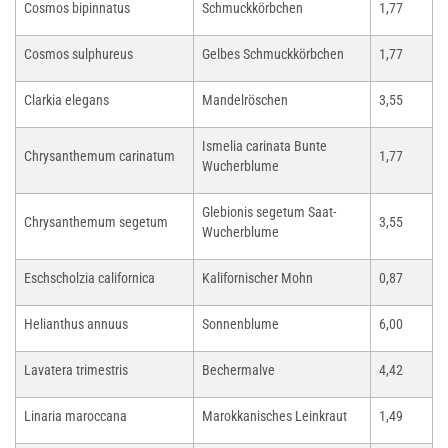
Cosmos bipinnatus
Schmuckkörbchen
1,77
Cosmos sulphureus
Gelbes Schmuckkörbchen
1,77
Clarkia elegans
Mandelröschen
3,55
Ismelia carinata Bunte
Chrysanthemum carinatum
1,77
Wucherblume
Glebionis segetum Saat-
Chrysanthemum segetum
3,55
Wucherblume
Eschscholzia californica
Kalifornischer Mohn
0,87
Helianthus annuus
Sonnenblume
6,00
Lavatera trimestris
Bechermalve
4,42
Linaria maroccana
Marokkanisches Leinkraut
1,49