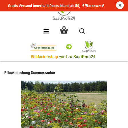
Gratis Versand innerhalb Deutschland ab 50,- € Warenwert!
Wildackershop
wird zu
SaatProfi24
Pflückmischung Sommerzauber