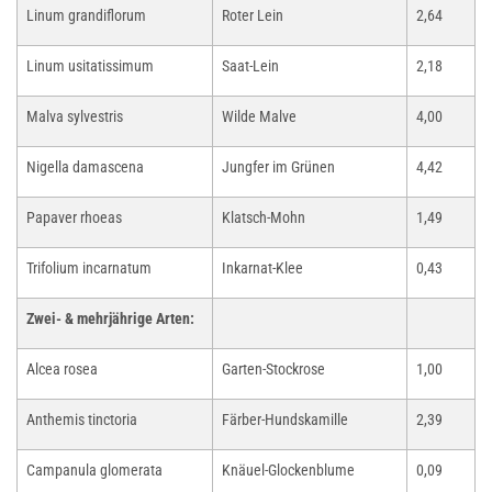
Linum grandiflorum
Roter Lein
2,64
Linum usitatissimum
Saat-Lein
2,18
Malva sylvestris
Wilde Malve
4,00
Nigella damascena
Jungfer im Grünen
4,42
Papaver rhoeas
Klatsch-Mohn
1,49
Trifolium incarnatum
Inkarnat-Klee
0,43
Zwei- & mehrjährige Arten:
Alcea rosea
Garten-Stockrose
1,00
Anthemis tinctoria
Färber-Hundskamille
2,39
Campanula glomerata
Knäuel-Glockenblume
0,09