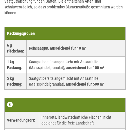
Saatgutmischung für den Garten. Die enthaltenen Arten sind
schnittverträglich, so dass problemlos Blumensträuße geschnitten werden
können.
Packungsgrößen
6 g
Reinsaatgut,
ausreichend für 10 m²
Päckchen:
1 kg
Saatgut bereits angemischt mit Ansaathilfe
Packung:
(Maisspindelgranulat),
ausreichend für 100 m²
5 kg
Saatgut bereits angemischt mit Ansaathilfe
Packung:
(Maisspindelgranulat),
ausreichend für 500 m²
Innerorts, landwirtschaftliche Flächen; nicht
Verwendungsort:
geeignet für die freie Landschaft