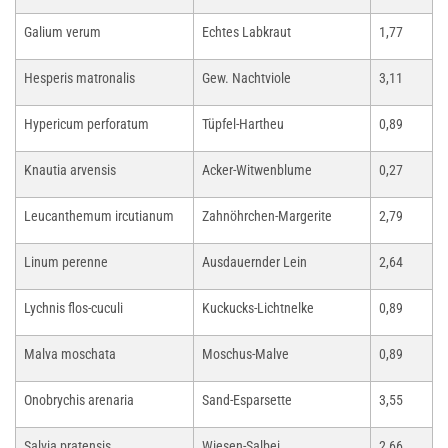
Galium verum
Echtes Labkraut
1,77
Hesperis matronalis
Gew. Nachtviole
3,11
Hypericum perforatum
Tüpfel-Hartheu
0,89
Knautia arvensis
Acker-Witwenblume
0,27
Leucanthemum ircutianum
Zahnöhrchen-Margerite
2,79
Linum perenne
Ausdauernder Lein
2,64
Lychnis flos-cuculi
Kuckucks-Lichtnelke
0,89
Malva moschata
Moschus-Malve
0,89
Onobrychis arenaria
Sand-Esparsette
3,55
Salvia pratensis
Wiesen-Salbei
2,66