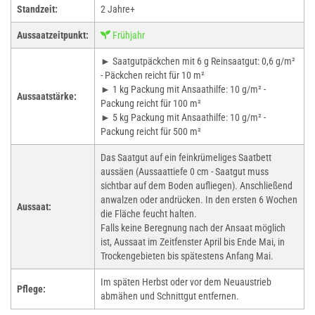
Standzeit:
2 Jahre+
Aussaatzeitpunkt:
Frühjahr
► Saatgutpäckchen mit 6 g Reinsaatgut: 0,6 g/m²
- Päckchen reicht für 10 m²
► 1 kg Packung mit Ansaathilfe: 10 g/m² -
Aussaatstärke:
Packung reicht für 100 m²
► 5 kg Packung mit Ansaathilfe: 10 g/m² -
Packung reicht für 500 m²
Das Saatgut auf ein feinkrümeliges Saatbett
aussäen (Aussaattiefe 0 cm - Saatgut muss
sichtbar auf dem Boden aufliegen). Anschließend
anwalzen oder andrücken. In den ersten 6 Wochen
Aussaat:
die Fläche feucht halten.
Falls keine Beregnung nach der Ansaat möglich
ist, Aussaat im Zeitfenster April bis Ende Mai, in
Trockengebieten bis spätestens Anfang Mai.
Im späten Herbst oder vor dem Neuaustrieb
Pflege:
abmähen und Schnittgut entfernen.