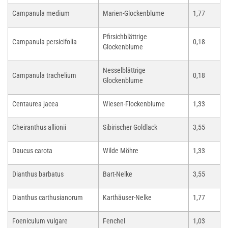
Campanula medium
Marien-Glockenblume
1,77
Pfirsichblättrige
Campanula persicifolia
0,18
Glockenblume
Nesselblättrige
Campanula trachelium
0,18
Glockenblume
Centaurea jacea
Wiesen-Flockenblume
1,33
Cheiranthus allionii
Sibirischer Goldlack
3,55
Daucus carota
Wilde Möhre
1,33
Dianthus barbatus
Bart-Nelke
3,55
Dianthus carthusianorum
Karthäuser-Nelke
1,77
Foeniculum vulgare
Fenchel
1,03