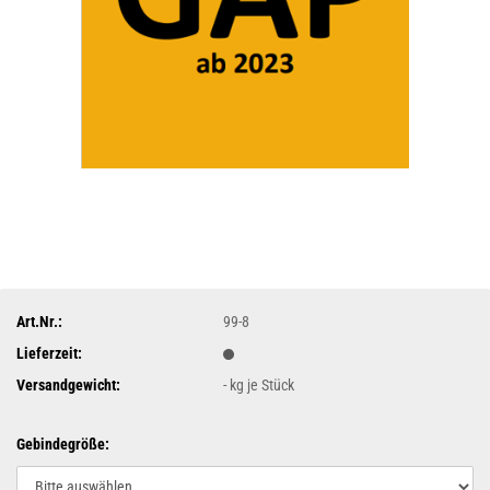
Art.Nr.:
99-8
Lieferzeit:
Versandgewicht:
-
kg je Stück
Gebindegröße: