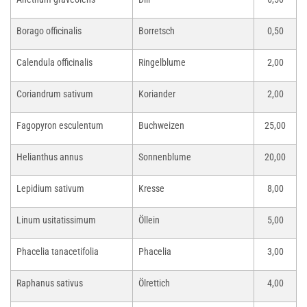
Borago officinalis
Borretsch
0,50
Calendula officinalis
Ringelblume
2,00
Coriandrum sativum
Koriander
2,00
Fagopyron esculentum
Buchweizen
25,00
Helianthus annus
Sonnenblume
20,00
Lepidium sativum
Kresse
8,00
Linum usitatissimum
Öllein
5,00
Phacelia tanacetifolia
Phacelia
3,00
Raphanus sativus
Ölrettich
4,00