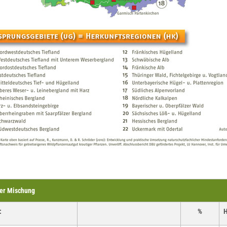
der Mischung
:
%
H