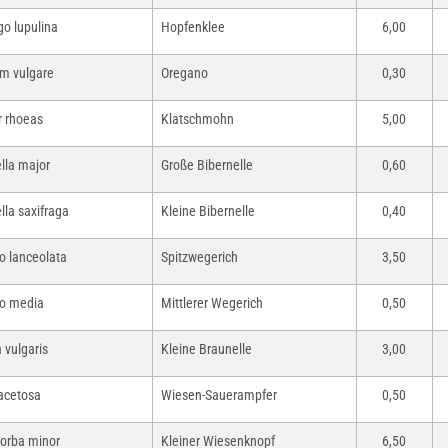
o lupulina
Hopfenklee
6,00
m vulgare
Oregano
0,30
 rhoeas
Klatschmohn
5,00
lla major
Große Bibernelle
0,60
lla saxifraga
Kleine Bibernelle
0,40
o lanceolata
Spitzwegerich
3,50
o media
Mittlerer Wegerich
0,50
 vulgaris
Kleine Braunelle
3,00
acetosa
Wiesen-Sauerampfer
0,50
orba minor
Kleiner Wiesenknopf
6,50