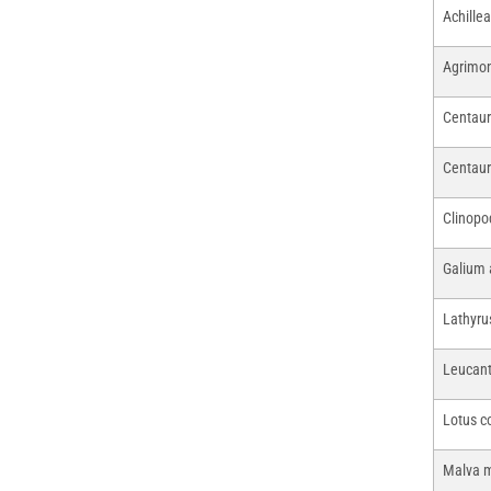
Achillea
Agrimon
Centaur
Centaur
Clinopo
Galium
Lathyru
Leucan
Lotus c
Malva 