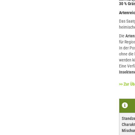
30 % Gräs
Artenrei
Das Saatg
heimisch
Die
Arte
für Regio
In der Pos
ohne die 
werden k
Eine Verf
Insektenw
>> Zur Üb
Standze
Charakt
Mischu