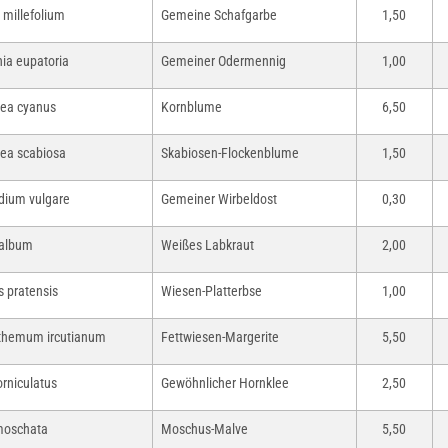
 millefolium
Gemeine Schafgarbe
1,50
ia eupatoria
Gemeiner Odermennig
1,00
ea cyanus
Kornblume
6,50
ea scabiosa
Skabiosen-Flockenblume
1,50
dium vulgare
Gemeiner Wirbeldost
0,30
 album
Weißes Labkraut
2,00
s pratensis
Wiesen-Platterbse
1,00
themum ircutianum
Fettwiesen-Margerite
5,50
orniculatus
Gewöhnlicher Hornklee
2,50
moschata
Moschus-Malve
5,50