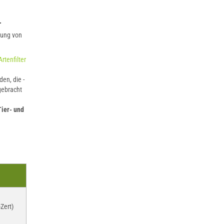
.
rung von
tenfilter
den, die -
gebracht
Tier- und
Zert)