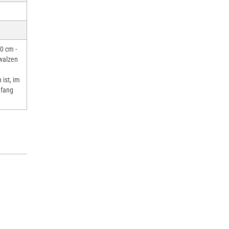
0 cm -
walzen
ist, im
nfang