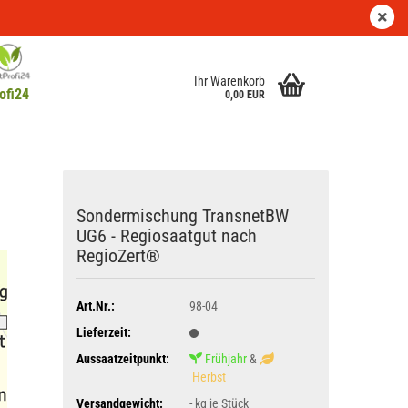
Kundenlogin
Merkzettel
Ihr Warenkorb
ofi24
0,00 EUR
Sondermischung TransnetBW
UG6 - Regiosaatgut nach
RegioZert®
Art.Nr.:
98-04
Lieferzeit:
Aussaatzeitpunkt:
Frühjahr
&
Herbst
Versandgewicht:
-
kg je Stück