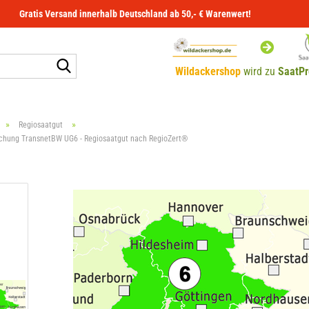
Gratis Versand innerhalb Deutschland ab 50,- € Warenwert!
Suche...
Wildackershop
wird zu
SaatPr
»
»
Regiosaatgut
chung TransnetBW UG6 - Regiosaatgut nach RegioZert®