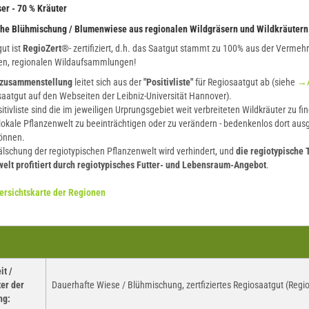
er - 70 % Kräuter
che Blühmischung / Blumenwiese aus regionalen Wildgräsern und Wildkräutern
ut ist
RegioZert®
- zertifiziert, d.h. das Saatgut stammt zu 100% aus der Vermeh
en, regionalen Wildaufsammlungen!
nzusammenstellung
leitet sich aus der
"Positivliste"
für Regiosaatgut ab (siehe
→Ar
saatgut auf den Webseiten der Leibniz-Universität Hannover).
itivliste sind die im jeweiligen Urprungsgebiet weit verbreiteten Wildkräuter zu fin
lokale Pflanzenwelt zu beeinträchtigen oder zu verändern - bedenkenlos dort aus
önnen.
älschung der regiotypischen Pflanzenwelt wird verhindert, und
die regiotypische 
elt profitiert durch regiotypisches Futter- und Lebensraum-Angebot
.
ersichtskarte der Regionen
it /
er der
Dauerhafte Wiese / Blühmischung, zertfiziertes Regiosaatgut (Regio
ng: