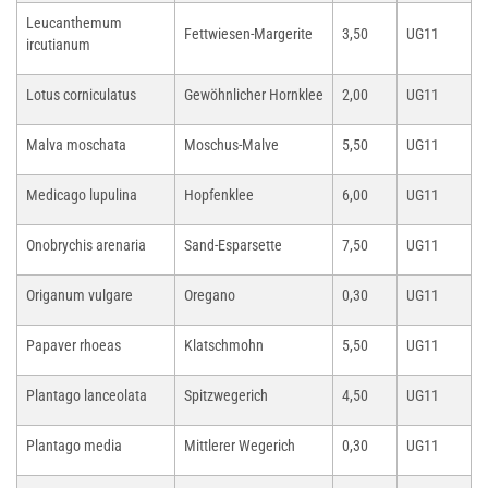
Leucanthemum
Fettwiesen-Margerite
3,50
UG11
ircutianum
Lotus corniculatus
Gewöhnlicher Hornklee
2,00
UG11
Malva moschata
Moschus-Malve
5,50
UG11
Medicago lupulina
Hopfenklee
6,00
UG11
Onobrychis arenaria
Sand-Esparsette
7,50
UG11
Origanum vulgare
Oregano
0,30
UG11
Papaver rhoeas
Klatschmohn
5,50
UG11
Plantago lanceolata
Spitzwegerich
4,50
UG11
Plantago media
Mittlerer Wegerich
0,30
UG11