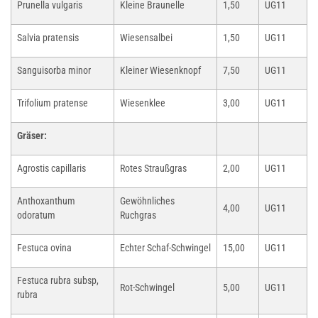
Prunella vulgaris
Kleine Braunelle
1,50
UG11
Salvia pratensis
Wiesensalbei
1,50
UG11
Sanguisorba minor
Kleiner Wiesenknopf
7,50
UG11
Trifolium pratense
Wiesenklee
3,00
UG11
Gräser:
Agrostis capillaris
Rotes Straußgras
2,00
UG11
Anthoxanthum
Gewöhnliches
4,00
UG11
odoratum
Ruchgras
Festuca ovina
Echter Schaf-Schwingel
15,00
UG11
Festuca rubra subsp,
Rot-Schwingel
5,00
UG11
rubra