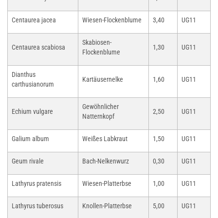
Centaurea jacea
Wiesen-Flockenblume
3,40
UG11
Skabiosen-
Centaurea scabiosa
1,30
UG11
Flockenblume
Dianthus
Kartäusernelke
1,60
UG11
carthusianorum
Gewöhnlicher
Echium vulgare
2,50
UG11
Natternkopf
Galium album
Weißes Labkraut
1,50
UG11
Geum rivale
Bach-Nelkenwurz
0,30
UG11
Lathyrus pratensis
Wiesen-Platterbse
1,00
UG11
Lathyrus tuberosus
Knollen-Platterbse
5,00
UG11