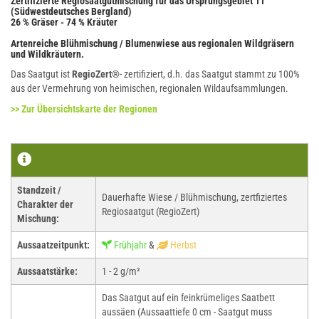
Zertifizierte Regiosaatgutmischung für das Ursprungsgebiet 11
(Südwestdeutsches Bergland)
26 % Gräser - 74 % Kräuter
Artenreiche Blühmischung / Blumenwiese aus regionalen Wildgräsern
und Wildkräutern.
Das Saatgut ist
RegioZert®
- zertifiziert, d.h. das Saatgut stammt zu 100%
aus der Vermehrung von heimischen, regionalen Wildaufsammlungen.
>> Zur Übersichtskarte der Regionen
Standzeit /
Dauerhafte Wiese / Blühmischung, zertfiziertes
Charakter der
Regiosaatgut (RegioZert)
Mischung:
Aussaatzeitpunkt:
Frühjahr
&
Herbst
Aussaatstärke:
1 - 2 g/m²
Das Saatgut auf ein feinkrümeliges Saatbett
aussäen (Aussaattiefe 0 cm - Saatgut muss