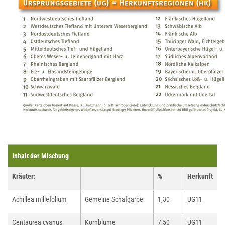
Inhalt der Mischung
Kräuter:
%
Herkunft
Achillea millefolium
Gemeine Schafgarbe
1,30
UG11
Centaurea cyanus
Kornblume
7,50
UG11