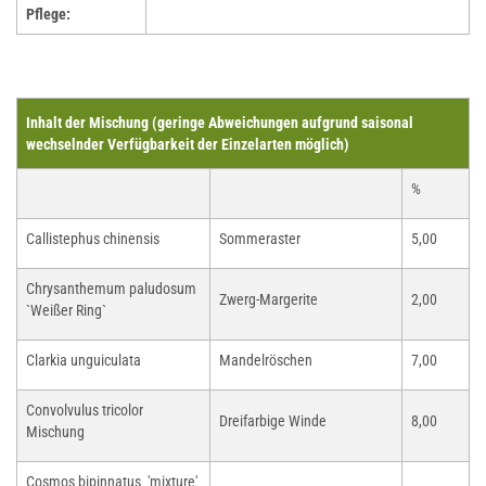
Pflege:
Inhalt der Mischung (geringe Abweichungen aufgrund saisonal
wechselnder Verfügbarkeit der Einzelarten möglich)
%
Callistephus chinensis
Sommeraster
5,00
Chrysanthemum paludosum
Zwerg-Margerite
2,00
`Weißer Ring`
Clarkia unguiculata
Mandelröschen
7,00
Convolvulus tricolor
Dreifarbige Winde
8,00
Mischung
Cosmos bipinnatus 'mixture'