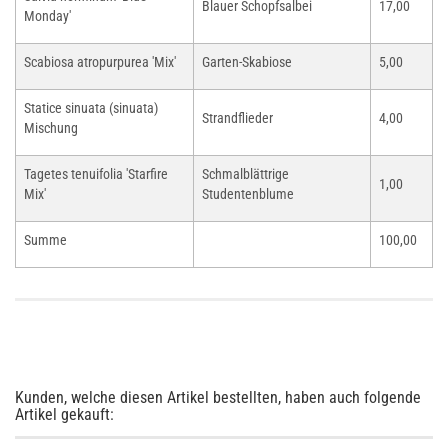
Blauer Schopfsalbei
17,00
Monday'
Scabiosa atropurpurea 'Mix'
Garten-Skabiose
5,00
Statice sinuata (sinuata)
Strandflieder
4,00
Mischung
Tagetes tenuifolia 'Starfire
Schmalblättrige
1,00
Mix'
Studentenblume
Summe
100,00
Kunden, welche diesen Artikel bestellten, haben auch folgende
Artikel gekauft: