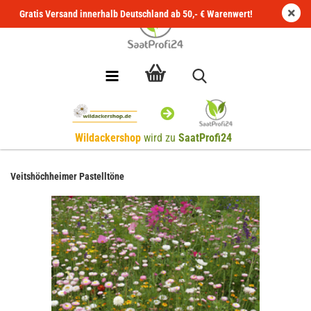
Gratis Versand innerhalb Deutschland ab 50,- € Warenwert!
Wildackershop
wird zu
SaatProfi24
Veitshöchheimer Pastelltöne