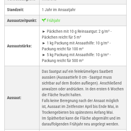
Standzeit:
1 Jahr im Ansaatjahr
Aussaatzeitpunkt:
Frühjahr
► Päckchen mit 10 g Reinsaatgut: 2 g/m² -
Päckchen reicht für 5 m²
► 1 kg Packung mit Ansaathilfe: 10 g/m² -
Aussaatstärke:
Packung reicht für 100 m²
► 5 kg Packung mit Ansaathilfe: 10 g/m² -
Packung reicht für 500 m²
Das Saatgut auf ein feinkrümeliges Saatbett
aussäen (Aussaattiefe 0 cm - Saatgut muss
sichtbar auf dem Boden aufliegen). Anschließend
anwalzen oder andrücken. In den ersten 6 Wochen
die Fläche feucht halten.
Aussaat:
Falls keine Beregnung nach der Ansaat möglich
ist, Aussaat im Zeitfenster April bis Ende Mai, in
Trockengebieten bis spätestens Anfang Mai.
Im Spätherbst kann die Fläche abgemäht und im
darauffolgenden Frühjahr neu angelegt werden.