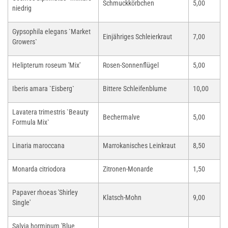
Schmuckkörbchen
5,00
niedrig
Gypsophila elegans `Market
Einjähriges Schleierkraut
7,00
Growers`
Helipterum roseum 'Mix'
Rosen-Sonnenflügel
5,00
Iberis amara `Eisberg`
Bittere Schleifenblume
10,00
Lavatera trimestris `Beauty
Bechermalve
5,00
Formula Mix`
Linaria maroccana
Marrokanisches Leinkraut
8,50
Monarda citriodora
Zitronen-Monarde
1,50
Papaver rhoeas 'Shirley
Klatsch-Mohn
9,00
Single'
Salvia horminum 'Blue