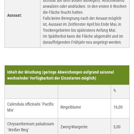
sichtbar auf dem Boden aufliegen). Anschließend
anwalzen oder andrücken. In den ersten 6 Wochen
die Fläche feucht halten.
Aussaat:
Falls keine Beregnung nach der Ansaat möglich
ist, Aussaat im Zeitfenster April bis Ende Mai, in
Trockengebieten bis spätestens Anfang Mai.
Im Spätherbst kann die Fläche abgemäht und im
darauffolgenden Frühjahr neu angelegt werden.
Inhalt der Mischung (geringe Abweichungen aufgrund saisonal
wechselnder Verfügbarkeit der Einzelarten möglich)
%
Calendula officinalis `Pacifix
Ringelblume
16,00
Mix`
Chrysanthemum paludosum
Zwerg-Margerite
5,00
`Weißer Ring`