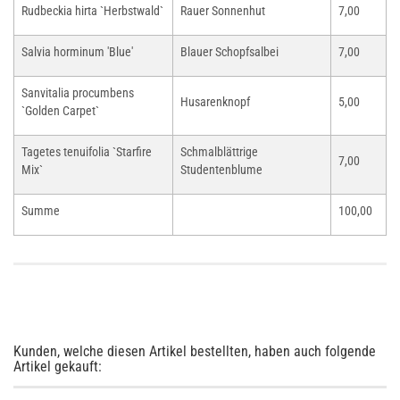
Rudbeckia hirta `Herbstwald`
Rauer Sonnenhut
7,00
Salvia horminum 'Blue'
Blauer Schopfsalbei
7,00
Sanvitalia procumbens
Husarenknopf
5,00
`Golden Carpet`
Tagetes tenuifolia `Starfire
Schmalblättrige
7,00
Mix`
Studentenblume
Summe
100,00
Kunden, welche diesen Artikel bestellten, haben auch folgende
Artikel gekauft: