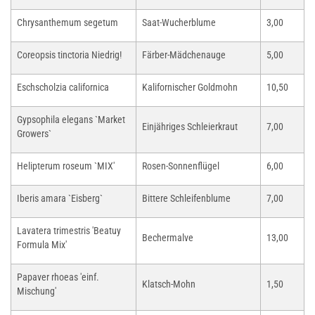
Chrysanthemum segetum
Saat-Wucherblume
3,00
Coreopsis tinctoria Niedrig!
Färber-Mädchenauge
5,00
Eschscholzia californica
Kalifornischer Goldmohn
10,50
Gypsophila elegans `Market
Einjähriges Schleierkraut
7,00
Growers`
Helipterum roseum `MIX'
Rosen-Sonnenflügel
6,00
Iberis amara `Eisberg`
Bittere Schleifenblume
7,00
Lavatera trimestris 'Beatuy
Bechermalve
13,00
Formula Mix'
Papaver rhoeas 'einf.
Klatsch-Mohn
1,50
Mischung'